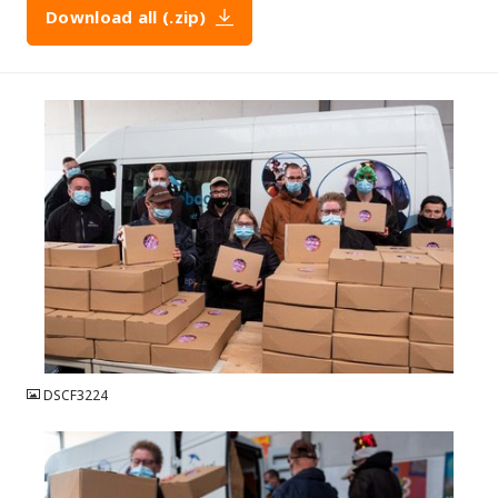
Download all (.zip)
JPG
DSCF3224