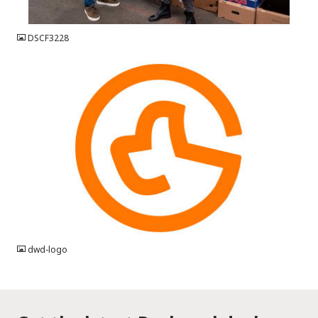
JPG
DSCF3228
JPG
dwd-logo