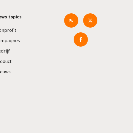
ews topics
nprofit
ampagnes
drijf
oduct
ieuws