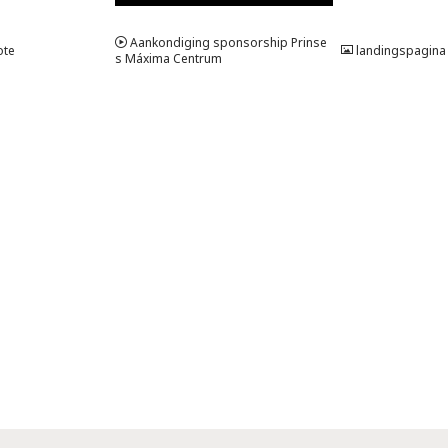
JPG
VIDEO
Aankondiging sponsorship Prinse
ote
landingspagina
s Máxima Centrum