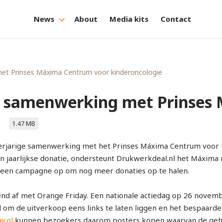
News
About
Media kits
Contact
met Prinses Máxima Centrum voor kinderoncologie
it samenwerking met Prinse
1.47 MB
erjarige samenwerking met het Prinses Máxima Centrum voor k
en jaarlijkse donatie, ondersteunt Drukwerkdeal.nl het Máxima
r een campagne op om nog meer donaties op te halen.
d af met Orange Friday. Een nationale actiedag op 26 november
om de uitverkoop eens links te laten liggen en het bespaarde 
y.nl
kunnen bezoekers daarom posters kopen waarvan de gehe