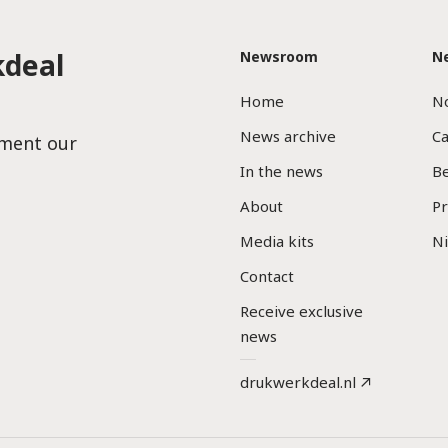
kdeal
Newsroom
N
Home
No
News archive
C
oment our
In the news
Be
About
Pr
Media kits
N
Contact
Receive exclusive
news
drukwerkdeal.nl