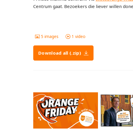
Centrum gaat. Bezoekers die liever willen don
5
images
1
video
Download all (.zip)