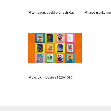
JPG
JPG
campagnebeeld-orangefriday
haico-nienke-qu
JPG
overzicht-posters1920x1080